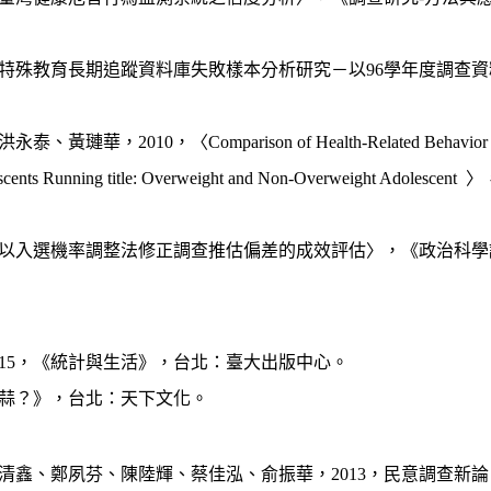
特殊教育長期追蹤資料庫失敗樣本分析研究－以
96
學年度調查資
洪永泰、黃璉華，
2010
，〈
Comparison of Health-Related Behavio
cents Running title: Overweight and Non-Overweight Adolescent
〉
以入選機率調整法修正調查推估偏差的成效評估〉，《政治科學
15
，《統計與生活》，台北：臺大出版中心。
蒜？》，台北：天下文化。
清鑫、鄭夙芬、陳陸輝、蔡佳泓、俞振華，
2013
，民意調查新論