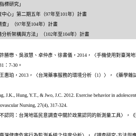
指標研究」
查中心」第二期五年（
97
年至
101
年）計畫
調查」（
97
年至
104
年）計畫
情分析架構與方法」（
102
年至
104
年）計畫
許勝懋、吳淑慧、卓仲彥、徐書儀，
2014
，〈手機使用對臺灣地
31
：
7-30
。
王惠珀，
2013
，〈台灣藥事服務的環境分析（
1
）〉，《藥學雜
ng, J.K., Hung, Y.T., &
Jwo
, J.C. 2012. Exercise behavior in adolescen
diovascular Nursing, 27(4), 317-324.
不認同：台灣地區民意調查中關於政黨認同的新測量工具
〉
，《
臺灣健康危害行為監測系統之信度分析〉，《調查研究
-
方法與