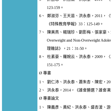
123-159
。
6
、
鄭淑芬、王天苗、洪永泰，
2011
，〈
《特殊教育學報》
33
：
125-149
。
7
、
陳美燕、楊瑞珍、劉影梅、張家豪、
Overweight and Non-Overweight Adoles
理雜誌》，
21
：
31-50
。
8
、
杜素豪、羅婉云、洪永泰，
2009
，〈
151-175
。
Ø
專書
1
、
劉仁沛、洪永泰、蕭朱杏、陳宏，
20
2
、
洪永泰，
2014
，《誰會勝選？誰會凍
Ø
專書論文
1
、
陳義彥、黃紀、洪永泰、盛杏湲、游