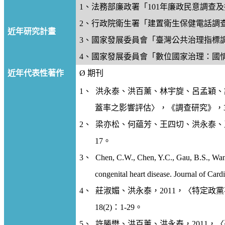
1
、法務部廉政署「
101
年廉政民意調查及
2
、行政院衛生署「建置衛生保健電話調
近年研究計畫
3
、國家發展委員會「臺灣公共治理指標
4
、國家發展委員會「數位國家治理：國
近年代表性著作
Ø
期刊
1
、
洪永泰、洪百薰、林宇旋、呂孟穎、
蓋率之影響評估〉，《調查研究》，
2
、
梁亦松、何藴芳、王四切、洪永泰、
17
。
3
、
Chen, C.W., Chen, Y.C.,
Gau
, B.S., Wa
congenital heart disease. Journal of Car
4
、
莊淑媚、洪永泰，
2011
，〈特定政黨
18(2)
：
1-29
。
5
、
許勝懋、洪百薰、洪永泰，
2011
，〈