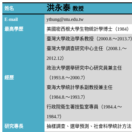
洪永泰
教授
姓名
E-mail
ythung@ntu.edu.tw
最高學歷
美國密西根大學生物統計學博士（
1984
）
臺灣大學政治學系教授
（
2000.8.
～
2013.7
臺灣大學調查研究中心主任
（
2008.1.
～
2012.12
）
政治大學選舉研究中心研究員兼主任
經歷
（
1993.8.
～
2000.7
）
東海大學統計學系副教授兼主任
（
1984.8.
～
1993.7
）
行政院衛生署技監室專員
（
1984.4.
～
1984.7
）
研究專長
抽樣調查、選舉預測、社會科學統計方法