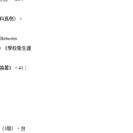
料爲例〉，
r Between
，《學校衛生護
論叢》，
41
：
（
3
版），台