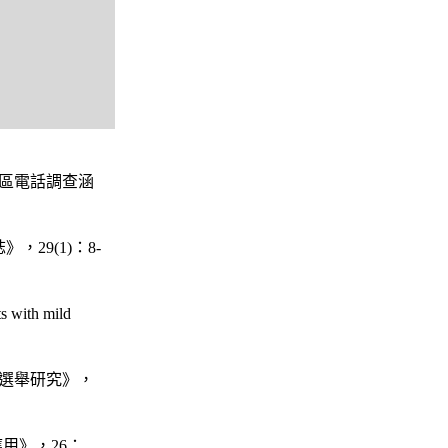
區電話調查涵
誌》，
29(1)
：
8-
ts with mild
選舉研究》，
應用》，
26
：