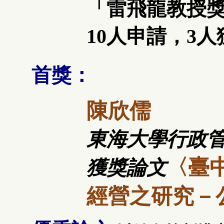
「雷飛龍教授
10人申請，3
首獎：
陳欣儒
東海大學行政
〈臺
獲獎論文
經營之研究－