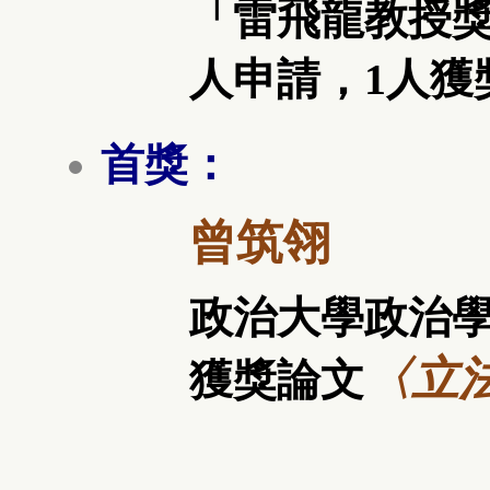
「雷飛龍教授獎
人申請，1人獲
首獎：
曾筑翎
政治大學政治
〈立
獲獎論文