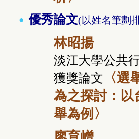
優秀論文
(以姓名筆劃排
林昭揚
淡江大學公共
〈選
獲獎論文
為之探討：以台
舉為例〉
廖育嶒