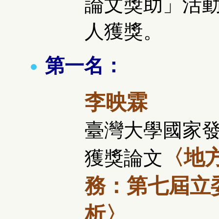
論文獎助」活動
人獲獎。
第一名：
李映霖
臺灣大學國家
〈地
獲獎論文
務：第七屆立
析〉